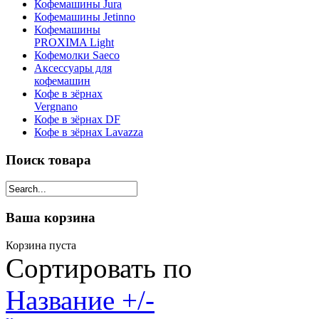
Кофемашины Jura
Кофемашины Jetinno
Кофемашины
PROXIMA Light
Кофемолки Saeco
Аксессуары для
кофемашин
Кофе в зёрнах
Vergnano
Кофе в зёрнах DF
Кофе в зёрнах Lavazza
Поиск товара
Ваша корзина
Корзина пуста
Сортировать по
Название +/-